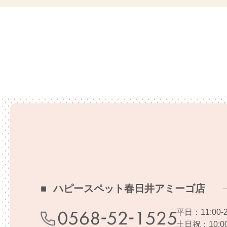
個人情報の利用目的
弊社のお問い合わせやサービスへのお
用するものと致します。
・お客様からのお問い合わせ等に対応
・お客様からお申し込みいただいたサ
・当サイトのサービス向上・改善、新
・個人を識別できない形で統計データ
個人情報の第三者提供
当サイトのお問い合わせやサービスへ
き開示が認められる場合を除き、ご本
広告について
ハピースペット春日井アミーゴ店
弊社では、第三者配信の広告サービス（Goog
じた商品やサービスの広告を表示するた
平日：11:00-2
客様のコンピュータを識別できるよう
土日祝：10:00-