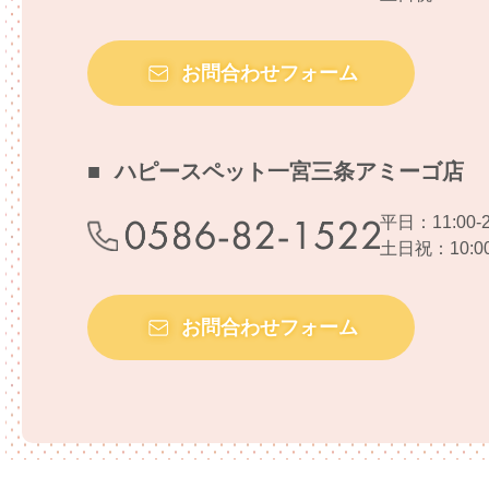
Cookieを無効にする方法やGoogle
アクセス解析ツールについて
弊社では、Googleによるアクセス解析
お問合わせフォーム
フィックデータの収集のためにクッキー
特定するものではありません。
個人情報の開示について
ハピースペット一宮三条アミーゴ店
ご本人からの求めに応じ本人確認がで
に応じます。個人情報の取り扱いに関
平日：11:00-2
ご本人からの請求であることを確認する
土日祝：10:00-
会社名：株式会社ハピース
代表者：近藤 幸也
お問合わせフォーム
住所：〒468-0069 愛知県名古屋市天白区
内容を確認させていただき、ご本人か