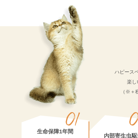
ハピース
楽し
（※＋
生命保障1年間
内部寄生虫駆