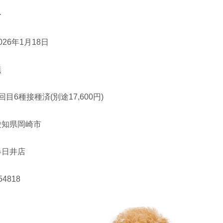
ー
026年1月18日
無
回目6種接種済(別途17,600円)
愛知県岡崎市
春日井店
54818