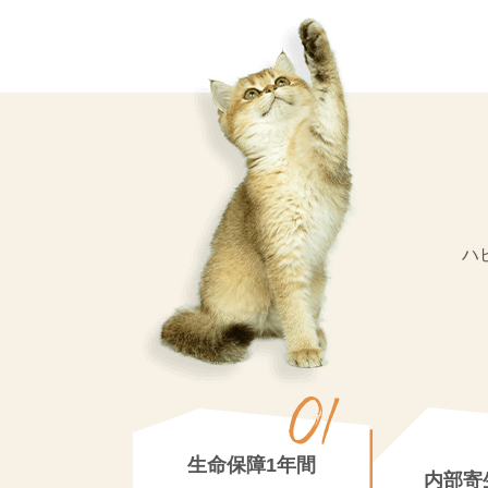
ハ
生命保障1年間
内部寄